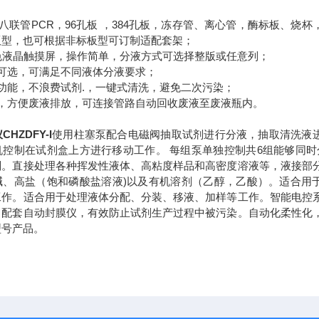
，八联管PCR，96孔板 ，384孔板，冻存管、离心管，酶标板、烧杯
版型，也可根据非标板型可订制适配套架；
色液晶触摸屏，操作简单，分液方式可选择整版或任意列；
可选，可满足不同液体分液要求；
功能，不浪费试剂.，一键式清洗，避免二次污染；
槽，方便废液排放，可连接管路自动回收废液至废液瓶内。
HZDFY-I
使用柱塞泵配合电磁阀抽取试剂进行分液，抽取清洗液
控制在试剂盒上方进行移动工作。 每组泵单独控制共6组能够同时
剂。直接处理各种挥发性液体、高粘度样品和高密度溶液等，液接部
碱、高盐（饱和磷酸盐溶液)以及有机溶剂（乙醇，乙酸）。适合用
工作。适合用于处理液体分配、分装、移液、加样等工作。智能电控
，配套自动封膜仪，有效防止试剂生产过程中被污染。自动化柔性化
型号产品。