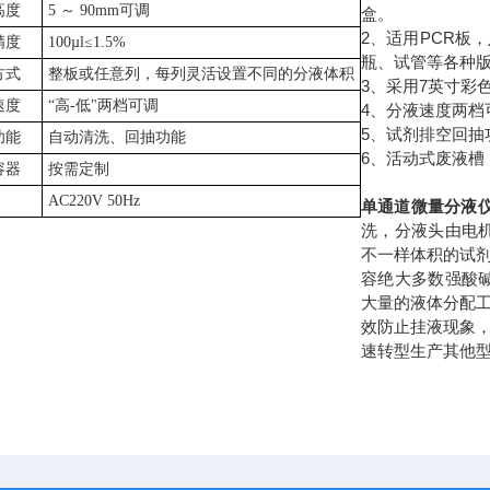
高度
5 ～ 90mm可调
盒。
2、适用PCR板
精度
100µl≤1.5%
瓶、试管等各种
方式
整板或任意列，每列灵活设置不同的分液体积
3、采用7英寸彩
速度
“高-低"
两
档可调
4、分液速度两档
5、试剂排空回抽
功能
自动清洗、回
抽
功能
6、活动式废液
容器
按需定制
AC220V 50Hz
单通道微量分液仪C
洗，分液头由电机
不一样体积的试
容绝大多数强酸
大量的液体分配
效防止挂液现象
速转型生产其他