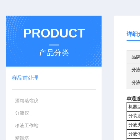
PRODUCT
详细
产品分类
品
分
样品前处理
分
单通道
酒精蒸馏仪
机器
分液仪
分装
分液
移液工作站
分液
精馏塔