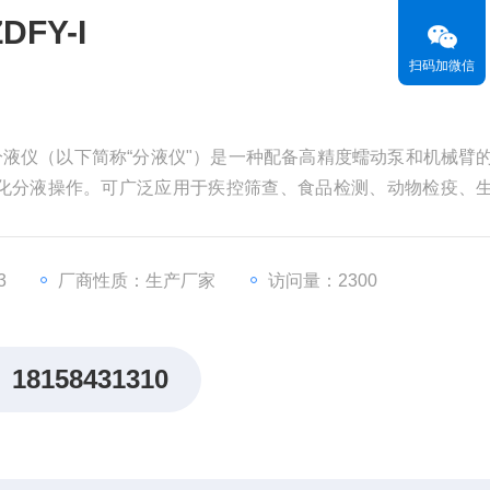
FY-I
扫码加微信
量分液仪（以下简称“分液仪"）是一种配备高精度蠕动泵和机械臂
化分液操作。可广泛应用于疾控筛查、食品检测、动物检疫、
效率的同时避免错误。
3
厂商性质：生产厂家
访问量：2300
18158431310