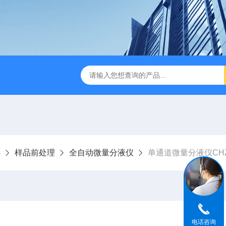
缩赶酸仪ZDGS-8
厌氧手套箱YQX-I半自动厌氧培养箱
心
样品前处理
全自动微量分液仪
单通道微量分液仪CHZD
电话咨询