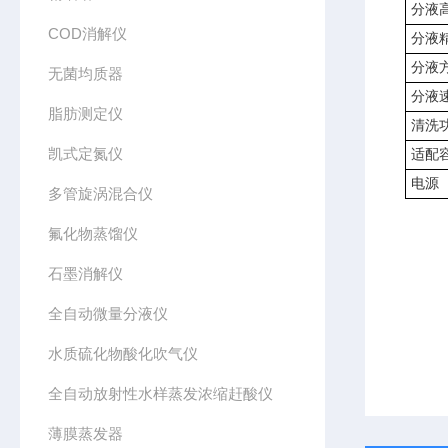
分液
COD消解仪
分液
分液
无菌均质器
分液
脂肪测定仪
清洗
凯式定氮仪
适配
电源
多管旋涡混合仪
氟化物蒸馏仪
石墨消解仪
全自动微量分液仪
水质硫化物酸化吹气仪
全自动放射性水样蒸发浓缩赶酸仪
薄膜蒸发器