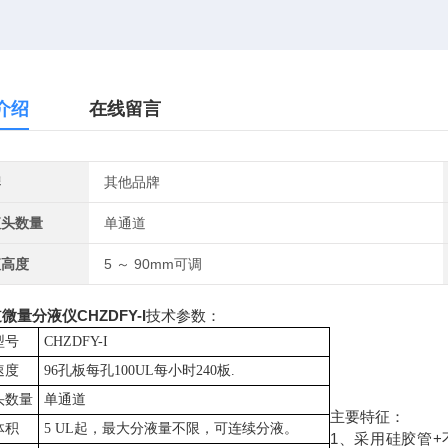
介绍
在线留言
牌
其他品牌
液头数量
单通道
液高度
5 ～ 90mm可调
微量分液仪CHZDFY-I
技术参数：
型号
CH
ZD
FY-
I
速度
96孔板每孔100UL每小时240板.
头数量
单通道
主要特征：
体积
5 UL起，最大分液量不限，可连续分液。
1、采用硅胶管