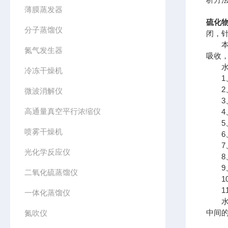
薄膜蒸发器
硫化
分子蒸馏仪
闭，
本产
氮气发生器
吸收
水质
冷冻干燥机
1、
2、
微波消解仪
3、
高通量真空平行浓缩仪
4、
5、
喷雾干燥机
6、
7、
光化学反应仪
8、
9、
二氧化硫蒸馏仪
10
11
一体化蒸馏仪
水质
中间
氮吹仪