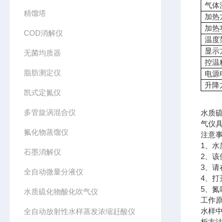
气体
精馏塔
加热
加热
COD消解仪
温度
显示
无菌均质器
控温
脂肪测定仪
电源
升降
凯式定氮仪
多管旋涡混合仪
水质
气仪
氟化物蒸馏仪
注意
1、水
石墨消解仪
2、
3、
全自动微量分液仪
4、
5、
水质硫化物酸化吹气仪
工作
水样
全自动放射性水样蒸发浓缩赶酸仪
析方