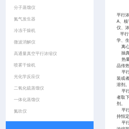
分子蒸馏仪
平行
氮气发生器
A、
仪、
冷冻干燥机
平行
学、
微波消解仪
离心
抽真
高通量真空平行浓缩仪
热量
喷雾干燥机
品传
平行
光化学反应仪
装或
溶剂
二氧化硫蒸馏仪
平行
者取
一体化蒸馏仪
剂。
平行
氮吹仪
持恒
平行
浓缩