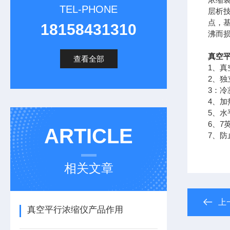
TEL-PHONE
层析
点，
18158431310
沸而
真空
查看全部
1、
2、
3：
4、
5、水
6、
ARTICLE
7、
相关文章
上
真空平行浓缩仪产品作用