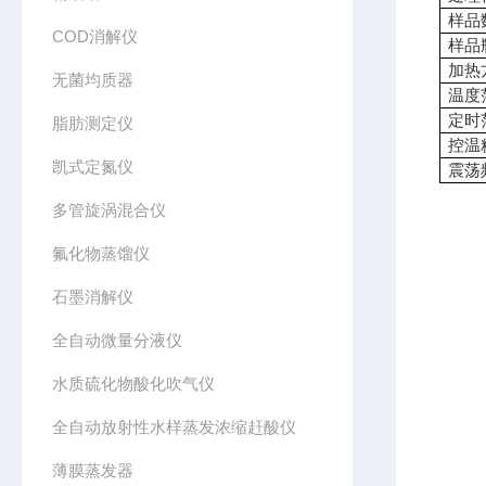
样品
COD消解仪
样品
加热
无菌均质器
温度
定时
脂肪测定仪
控温
凯式定氮仪
震荡
多管旋涡混合仪
氟化物蒸馏仪
石墨消解仪
全自动微量分液仪
水质硫化物酸化吹气仪
全自动放射性水样蒸发浓缩赶酸仪
薄膜蒸发器