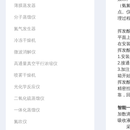
薄膜蒸发器
（氨
点。
分子蒸馏仪
理过
氮气发生器
挥发
平面
冷冻干燥机
在安
挥发
微波消解仪
1.
2.
高通量真空平行浓缩仪
3.
喷雾干燥机
箱开
挥发
光化学反应仪
精密
靠，回
二氧化硫蒸馏仪
智能
一体化蒸馏仪
加数滴
吸收液
氮吹仪
采用酸