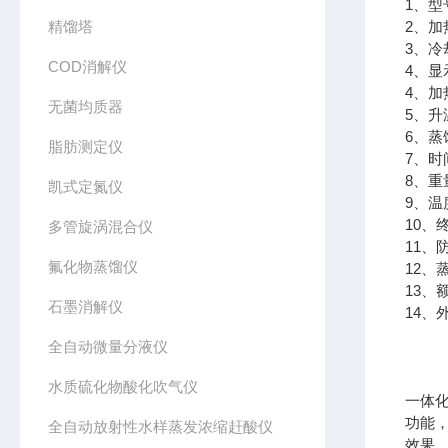
1、型
精馏塔
2、加
3、
COD消解仪
4、显
4、加
无菌均质器
5、升
6、蒸
脂肪测定仪
7、时
8、重
凯式定氮仪
9、温
10、
多管旋涡混合仪
11
氟化物蒸馏仪
12、
13、
石墨消解仪
14、外
全自动微量分液仪
水质硫化物酸化吹气仪
一体
功能
全自动放射性水样蒸发浓缩赶酸仪
效果