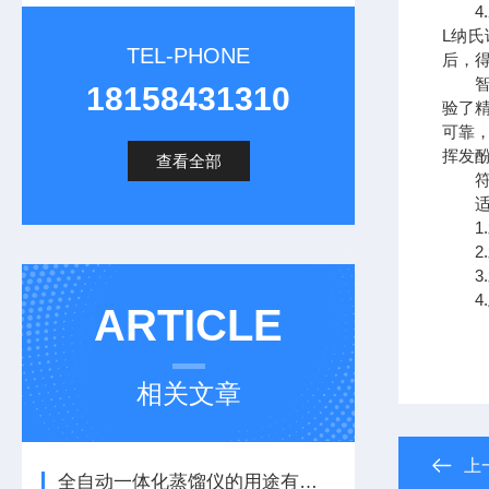
4.2
L纳氏
TEL-PHONE
后，得
智能
18158431310
验了
可靠
挥发
查看全部
符合G
适用
1.水
2.水
3.水
4.土
ARTICLE
相关文章
上
全自动一体化蒸馏仪的用途有哪些