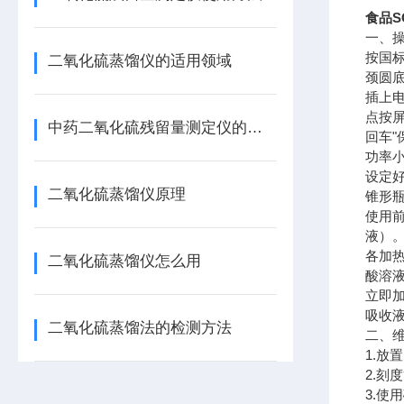
食品S
一、
按国标
二氧化硫蒸馏仪的适用领域
颈圆底
插上
点按
中药二氧化硫残留量测定仪的作用
回车"
功率小
设定好
二氧化硫蒸馏仪原理
锥形瓶
使用前
液）
各加热
二氧化硫蒸馏仪怎么用
酸溶液
立即加
吸收液
二氧化硫蒸馏法的检测方法
二、
1.
2.
3.