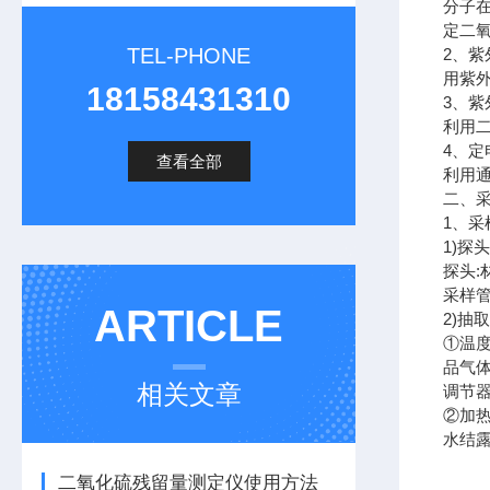
分子在
定二
TEL-PHONE
2、紫
用紫外
18158431310
3、紫
利用
4、定
查看全部
利用
二、
1、采
1)探
探头:
采样
ARTICLE
2)抽
①温
品气
相关文章
调节
②加
水结
二氧化硫残留量测定仪使用方法