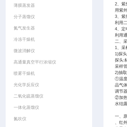
2、紫
薄膜蒸发器
用紫外
3、紫
分子蒸馏仪
利用
氮气发生器
4、定
利用
冷冻干燥机
二、
1、采
微波消解仪
1)探
探头:
高通量真空平行浓缩仪
采样
2)抽
喷雾干燥机
①温
光化学反应仪
品气
调节
二氧化硫蒸馏仪
②加
水结
一体化蒸馏仪
一、
氮吹仪
、红