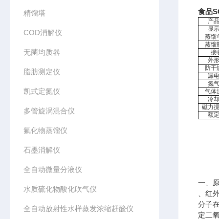
食品S
精馏塔
产
显
COD消解仪
蒸馏
蒸馏
无菌均质器
接
外
防干
脂肪测定仪
漏
氮
凯式定氮仪
气体
冷
磁力
多管旋涡混合仪
额
氟化物蒸馏仪
石墨消解仪
全自动微量分液仪
一、
水质硫化物酸化吹气仪
、红
分子在
全自动放射性水样蒸发浓缩赶酸仪
定二