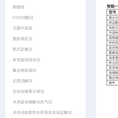
智能
精馏塔
型号
COD消解仪
显示
样品
无菌均质器
加热
升温
蒸馏
脂肪测定仪
时间
是否
凯式定氮仪
重量
温度
多管旋涡混合仪
终点
是否
氟化物蒸馏仪
蒸馏
额定
石墨消解仪
频率
全自动微量分液仪
水质硫化物酸化吹气仪
全自动放射性水样蒸发浓缩赶酸仪