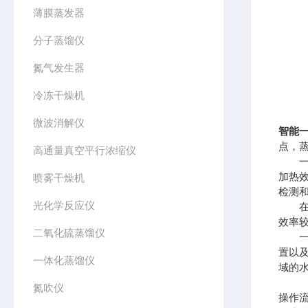
薄膜蒸发器
分子蒸馏仪
氮气发生器
冷冻干燥机
微波消解仪
智能
点，
高通量真空平行浓缩仪
一体
加热
喷雾干燥机
检测
光化学反应仪
在水
效率
二氧化硫蒸馏仪
一体
置以
一体化蒸馏仪
域的
氮吹仪
操作