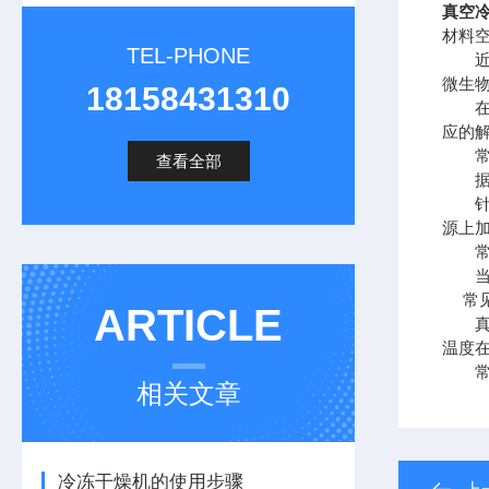
真空
材料
TEL-PHONE
近十
微生
18158431310
在真
应的
常见
查看全部
据了
针对
源上
常见
当环
常见
ARTICLE
真空
温度
常见
相关文章
冷冻干燥机的使用步骤