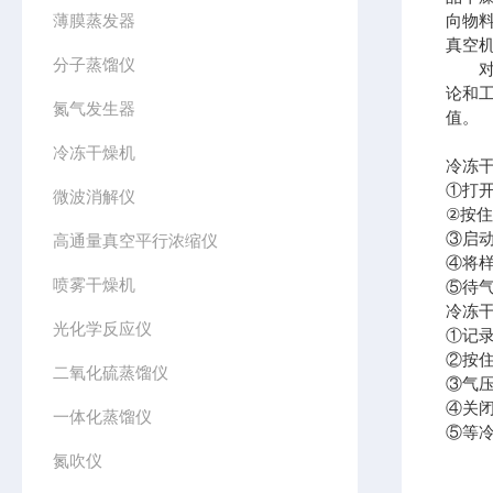
薄膜蒸发器
向物
真空
分子蒸馏仪
对冻
论和
氮气发生器
值。
冷冻干燥机
冷冻
①打开
微波消解仪
②按
③启动
高通量真空平行浓缩仪
④将
喷雾干燥机
⑤待
冷冻
光化学反应仪
①记
②按
二氧化硫蒸馏仪
③气
④关
一体化蒸馏仪
⑤等
氮吹仪