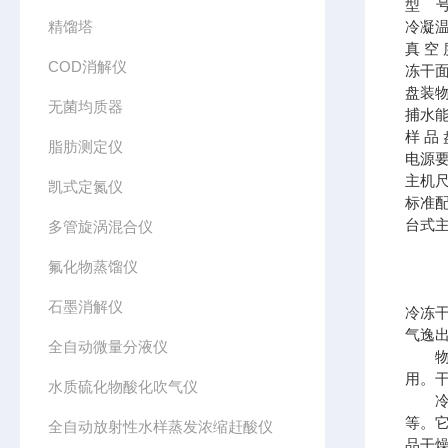
型 号：
精馏塔
冷凝温
真 空 
COD消解仪
冻干面
盘装物
无菌均质器
捕水能力
样 品
脂肪测定仪
电源要求
主机尺寸
凯式定氮仪
标准
台式
多管旋涡混合仪
氟化物蒸馏仪
石墨消解仪
冷冻
气逸出
全自动微量分液仪
物质
用。
水质硫化物酸化吹气仪
冷冻
等。
全自动放射性水样蒸发浓缩赶酸仪
品干