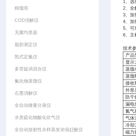
1、
精馏塔
2、
3、加
COD消解仪
4、
5、
无菌均质器
6、
脂肪测定仪
技术
产品
凯式定氮仪
显示
多管旋涡混合仪
蒸馏
蒸馏
氟化物蒸馏仪
接收
外形
石墨消解仪
防干
漏电
全自动微量分液仪
氮气
水质硫化物酸化吹气仪
气体
冷却
全自动放射性水样蒸发浓缩赶酸仪
磁力