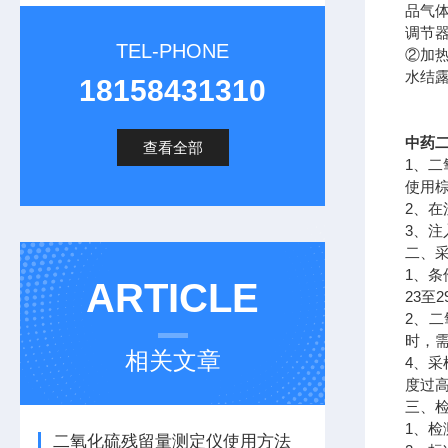
品气
调节
TEL-PHONE
②加
水结
18158431310
中药
查看全部
1、
使用
2、
3、
二、
1、
ARTICLE
23至
2、
时，
相关文章
4、
度过
三、
1、
二氧化硫残留量测定仪使用方法