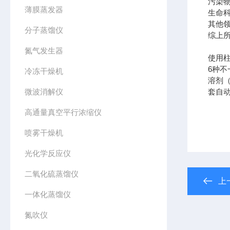
污染
薄膜蒸发器
生命
其他
分子蒸馏仪
综上
氮气发生器
使用
6种
冷冻干燥机
溶剂
微波消解仪
套自
高通量真空平行浓缩仪
喷雾干燥机
光化学反应仪
二氧化硫蒸馏仪
上
一体化蒸馏仪
氮吹仪