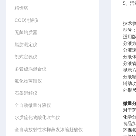
5、
精馏塔
COD消解仪
技术
型号：C
无菌均质器
适用版
分液
脂肪测定仪
分液速
凯式定氮仪
分液体积
分液管
多管旋涡混合仪
显示
分液精
氟化物蒸馏仪
辅助
外形尺
石墨消解仪
微量分
全自动微量分液仪
对于
化学
水质硫化物酸化吹气仪
食品
全自动放射性水样蒸发浓缩赶酸仪
环保