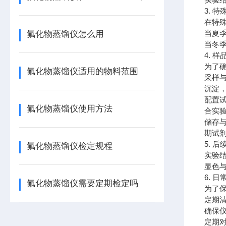
3. 
在特
当夏
氟化物蒸馏仪怎么用
当冬
4. 
为了
氟化物蒸馏仪适用的物料范围
采样
沉淀
配置
氟化物蒸馏仪使用方法
合实
储存
期试剂
5. 
氟化物蒸馏仪检定规程
实验
显色
6. 
氟化物蒸馏仪需要定期检定吗
为了
定期
确保
定期