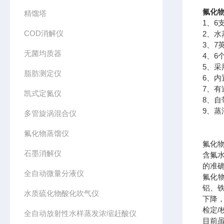
氟化
精馏塔
1、6
COD消解仪
2、
3、7
无菌均质器
4、6
5、
脂肪测定仪
6、
7、
凯式定氮仪
8、
9、
多管旋涡混合仪
氟化物蒸馏仪
氟化物
石墨消解仪
含氟
的准
全自动微量分液仪
氟化物
铝、
水质硫化物酸化吹气仪
下降
检定/
全自动放射性水样蒸发浓缩赶酸仪
目前