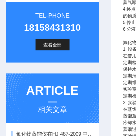
蒸气
4.
TEL-PHONE
的物
5.
18158431310
6.
氟化
查看全部
1. 
在使
定期
保持
定期
定期
ARTICLE
实验
定期
2. 
相关文章
在蒸
蒸馏瓶
冷却
蒸馏
氟化物蒸馏仪在HJ 487-2009 中的应用
实验