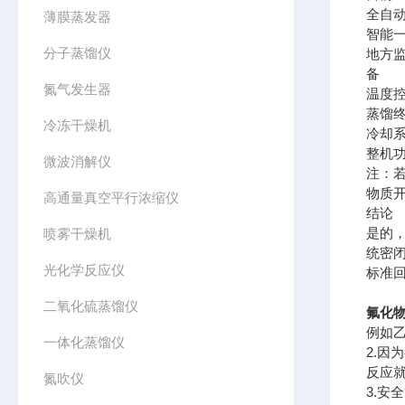
全自
薄膜蒸发器
智能一
分子蒸馏仪
地方监
备
氮气发生器
温度控
蒸馏终
冷冻干燥机
冷却系
整机
微波消解仪
注：若
物质
高通量真空平行浓缩仪
结论
是的
喷雾干燥机
统密闭
光化学反应仪
标准
二氧化硫蒸馏仪
氟化
例如
一体化蒸馏仪
2.
反应
氮吹仪
3.