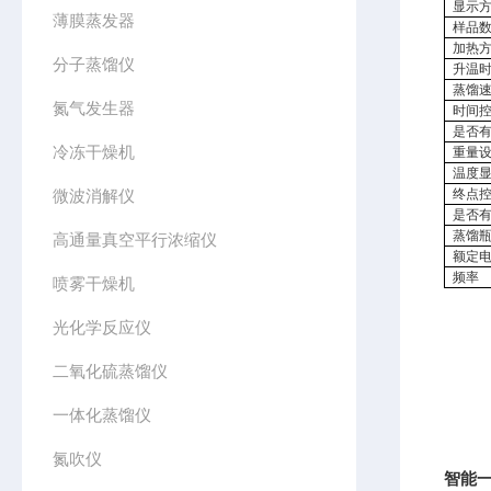
显示
薄膜蒸发器
样品
加热
分子蒸馏仪
升温
蒸馏
氮气发生器
时间
是否
冷冻干燥机
重量
温度
微波消解仪
终点
是否
蒸馏
高通量真空平行浓缩仪
额定
频率
喷雾干燥机
光化学反应仪
二氧化硫蒸馏仪
一体化蒸馏仪
氮吹仪
智能