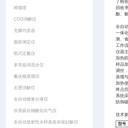
了精
精馏塔
回收
酚、
COD消解仪
全自
无菌均质器
一体
测、食
脂肪测定仪
工作
仪器
凯式定氮仪
加热
样品
多管旋涡混合仪
调控，
氟化物蒸馏仪
蒸馏
加热
石墨消解仪
终点
系统
全自动微量分液仪
防倒
水质硫化物酸化吹气仪
技术
全自动放射性水样蒸发浓缩赶酸仪
型号