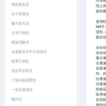
学等
薄膜蒸发器
综上
据实
分子蒸馏仪
使用
氮气发生器
6种
溶剂
冷冻干燥机
套自
微波消解仪
全自
高通量真空平行浓缩仪
全自
量分
喷雾干燥机
分液
在搜
光化学反应仪
作。
分液
二氧化硫蒸馏仪
分液
的稳
一体化蒸馏仪
应用
氮吹仪
在实
速的