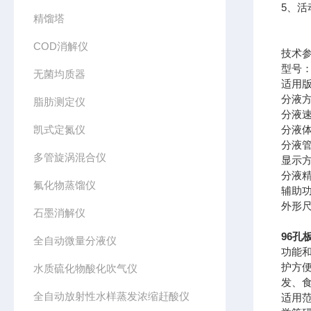
5、
精馏塔
COD消解仪
技术
型号：C
无菌均质器
适用版
分液
脂肪测定仪
分液速
凯式定氮仪
分液体积
分液管
多管旋涡混合仪
显示
分液精
氟化物蒸馏仪
辅助
外形尺
石墨消解仪
96孔
全自动微量分液仪
功能
护方
水质硫化物酸化吹气仪
发、
全自动放射性水样蒸发浓缩赶酸仪
适用