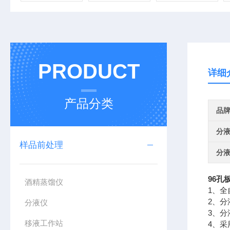
PRODUCT
详细
产品分类
品
分
样品前处理
分
96孔
酒精蒸馏仪
1、
2、分
分液仪
3、
移液工作站
4、