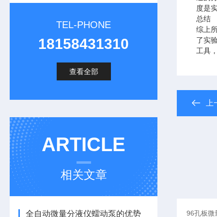
度是
总结
TEL-PHONE
综上所
18158431310
了实
工具
查看全部
上
ARTICLE
相关文章
全自动微量分液仪蠕动泵的优势