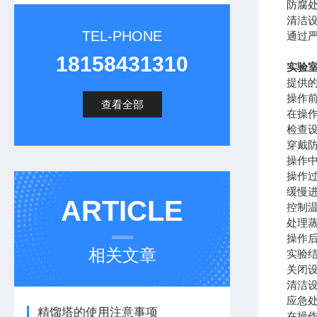
防腐
清洁
TEL-PHONE
通过
18158431310
实验
提供
操作
查看全部
在操
检查
穿戴
操作
操作
缓慢
ARTICLE
控制
处理
操作
相关文章
实验
关闭
清洁
应急
精馏塔的使用注意事项
在操