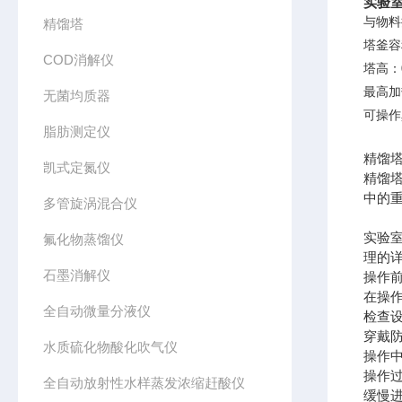
实验
与物料
精馏塔
塔釜容
COD消解仪
塔高：
最高加
无菌均质器
可操作
脂肪测定仪
精馏
凯式定氮仪
精馏
中的
多管旋涡混合仪
实验
氟化物蒸馏仪
理的
石墨消解仪
操作
在操
全自动微量分液仪
检查
穿戴
水质硫化物酸化吹气仪
操作
操作
全自动放射性水样蒸发浓缩赶酸仪
缓慢