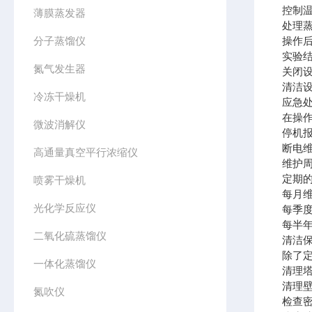
控制
薄膜蒸发器
处理
分子蒸馏仪
操作
实验
氮气发生器
关闭
清洁
冷冻干燥机
应急
在操
微波消解仪
停机
断电
高通量真空平行浓缩仪
维护
定期
喷雾干燥机
每月
光化学反应仪
每季
每半
二氧化硫蒸馏仪
清洁
除了
一体化蒸馏仪
清理
清理
氮吹仪
检查