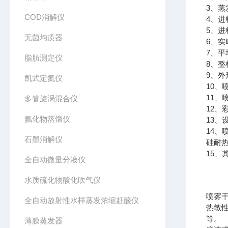
3、蒸发
COD消解仪
4、进料
5、
无菌均质器
6、实
7、平
脂肪测定仪
8、整机
9、外
凯式定氮仪
10、喷
11
多管旋涡混合仪
12、
氟化物蒸馏仪
13
14
石墨消解仪
硅耐
15、
全自动微量分液仪
水质硫化物酸化吹气仪
喷雾
全自动放射性水样蒸发浓缩赶酸仪
热敏
等。
薄膜蒸发器