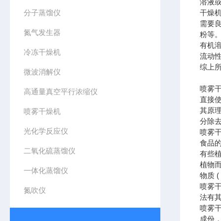
溶液
分子蒸馏仪
干燥
需要
氮气发生器
粉等
有机
冷冻干燥机
流动
综上
微波消解仪
喷雾
高通量真空平行浓缩仪
直接
其原
喷雾干燥机
分除
光化学反应仪
喷雾
食品
二氧化硫蒸馏仪
有些
植物而
一体化蒸馏仪
物质 
喷雾
氮吹仪
法有
喷雾
成份