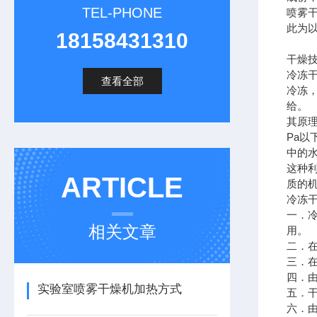
TEL-PHONE
喷雾
此为
18158431310
干燥
冷冻
查看全部
冷冻
给。
其原
Pa
中的
这种
ARTICLE
质的
冷冻
一．
相关文章
用。
二．
三．
四．
实验室喷雾干燥机加热方式
五．
六．