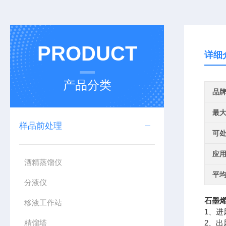
PRODUCT
详细
产品分类
品
最
样品前处理
可
应
酒精蒸馏仪
平
分液仪
石墨烯
移液工作站
1、进
精馏塔
2、出