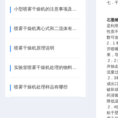
七．干
小型喷雾干燥机的注意事项及安全隐患
石墨烯
是利
喷雾干燥机离心式和二流体有什么区别
性质
数可
2．
喷雾干燥机原理说明
开喷
果，
2．
并抽
实验室喷雾干燥机处理的物料有哪些
流量
2．
成出
喷雾干燥机处理样品有哪些
破坏
药浸
降低
2．
粘于