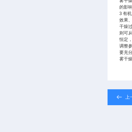
雾干
的影
3 
效果
干燥
则可
恒定
调整
要充
雾干
上