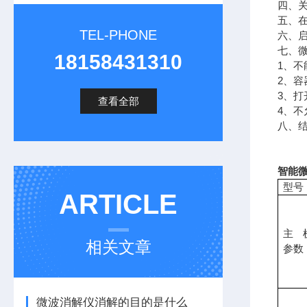
四、
五、
TEL-PHONE
六、
七、
18158431310
1、
2、
3、
查看全部
4、
八、
智能微
型号
ARTICLE
主
相关文章
参数
微波消解仪消解的目的是什么