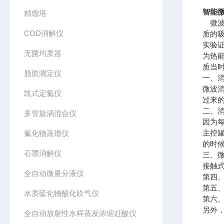
智能微
精馏塔
微波
COD消解仪
质的
实验
无菌均质器
为热
质当
脂肪测定仪
一、
微波
凯式定氮仪
过来的
二、
多管旋涡混合仪
因为
主控
氟化物蒸馏仪
的时候
石墨消解仪
三、微
接触式
全自动微量分液仪
第四
第五、
水质硫化物酸化吹气仪
第六
另外
全自动放射性水样蒸发浓缩赶酸仪