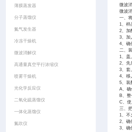
微波
薄膜蒸发器
微波
分子蒸馏仪
一、将
1、
氮气发生器
2、
3、加
冷冻干燥机
4、
二、
微波消解仪
1、盖
2、先
高通量真空平行浓缩仪
3、套
4、
喷雾干燥机
5、装
光化学反应仪
A、确
B、
二氧化硫蒸馏仪
C、
三、
一体化蒸馏仪
1、
2、
氮吹仪
3、