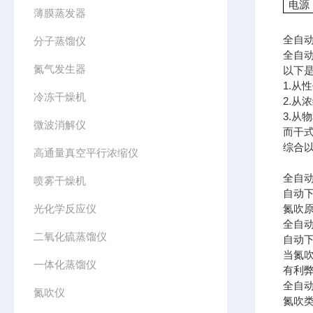
电源
薄膜蒸发器
全自
分子蒸馏仪
全自
氮气发生器
以下
1.
冷冻干燥机
2.
3.
微波消解仪
而干
综合
高通量真空平行浓缩仪
全自
喷雾干燥机
自动
光化学反应仪
氮吹
全自
二氧化硫蒸馏仪
自动
当氮
一体化蒸馏仪
有利
全自动
氮吹仪
氮吹类