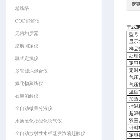
定容
精馏塔
COD消解仪
干式定
无菌均质器
型号
显示
脂肪测定仪
样品
处理量
凯式定氮仪
定容规
定时
多管旋涡混合仪
气压
氟化物蒸馏仪
气压
温度
石墨消解仪
加热
控温
全自动微量分液仪
超温
双重
水质硫化物酸化吹气仪
计时
全自动放射性水样蒸发浓缩赶酸仪
定容