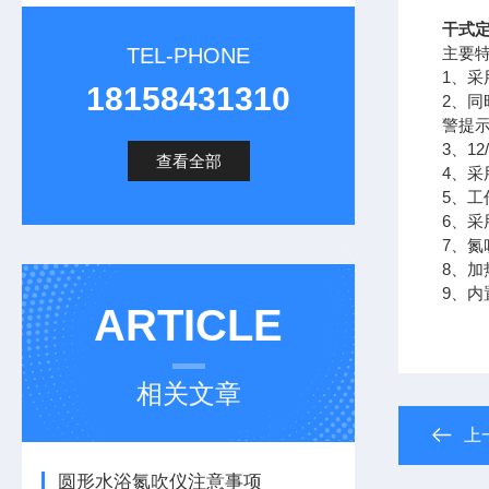
干式定
TEL-PHONE
主要
1、
18158431310
2、
警提
3、1
查看全部
4、采
5、
6、
7、
8、
9、
ARTICLE
相关文章
上
圆形水浴氮吹仪注意事项