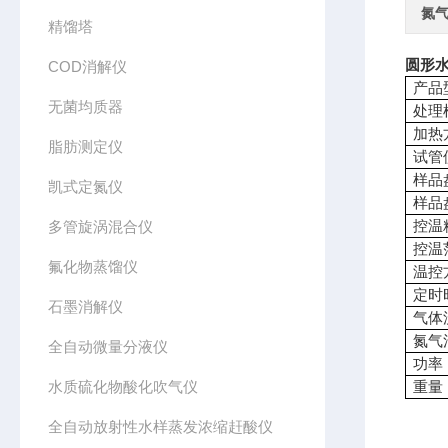
氮
精馏塔
圆形水
COD消解仪
产品
无菌均质器
处理
加热
脂肪测定仪
试管
样品
凯式定氮仪
样品
控温
多管旋涡混合仪
控温
氟化物蒸馏仪
温控
定时
石墨消解仪
气体
氮气
全自动微量分液仪
功率
水质硫化物酸化吹气仪
重量
全自动放射性水样蒸发浓缩赶酸仪