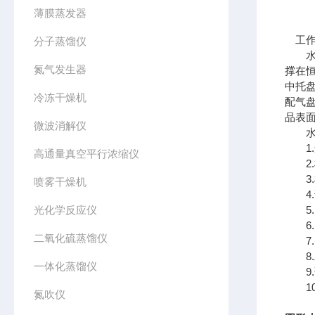
薄膜蒸发器
工作
分子蒸馏仪
水浴
氮气发生器
撑在
中托
冷冻干燥机
配气
品表
微波消解仪
水浴
1.
高通量真空平行浓缩仪
2.
3.
喷雾干燥机
4.
光化学反应仪
5.
6.
二氧化硫蒸馏仪
7.
8.
一体化蒸馏仪
9.
10
氮吹仪