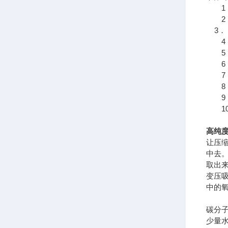
1．
2． 
3．
4． 
5．
6．
7．
8．
9．
10
高纯度
让压
中去
取出来
变压
中的
碳分
少量