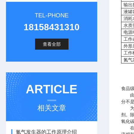
输出
液罐
TEL-PHONE
消耗
18158431310
水质
电源
工作
查看全部
外形
工作
氮气
ARTICLE
食品
由于
分不
相关文章
为了
剂。
氧化
在化
氮气发生器的工作原理介绍