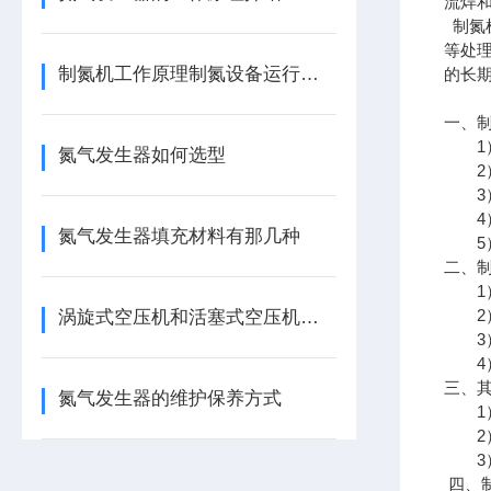
流焊
制氮
等处
制氮机工作原理制氮设备运行原理
的长
一、
1）
氮气发生器如何选型
2）
3）
4）
氮气发生器填充材料有那几种
5）
二、
1）
2）
涡旋式空压机和活塞式空压机的主要区别
3）
4）
三、
氮气发生器的维护保养方式
1）
2）
3）
四、