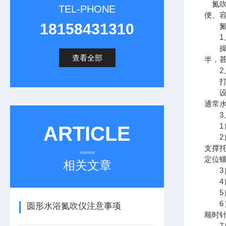
氮
TEL-PHONE
便、
18158431310
氮吹
1、
操作
查看全部
半，
2、
打开
设定
通常水
3、
1）
ARTICLE
2）
支撑
定位
相关文章
3）
4）
5）
6）
圆形水浴氮吹仪注意事项
顺时
7）浓