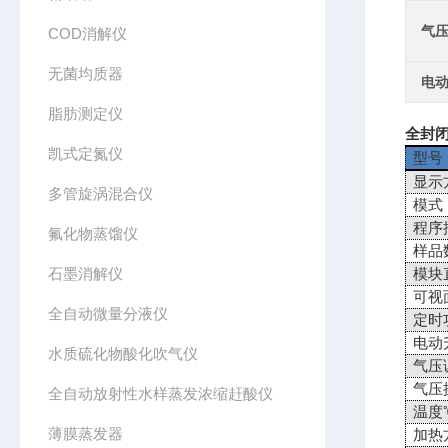
气
COD消解仪
无菌均质器
电
脂肪测定仪
全封闭
凯式定氮仪
型号
显示
多管旋涡混合仪
模式
程序
氟化物蒸馏仪
样品
石墨消解仪
模块
可视
全自动微量分液仪
定时
电动
水质硫化物酸化吹气仪
气压
气压
全自动放射性水样蒸发浓缩赶酸仪
温度
薄膜蒸发器
加热