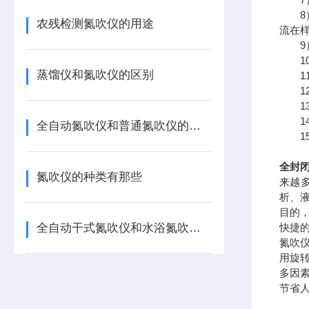
8）
农残检测氮吹仪的用途
流在
9）
10
蒸馏仪和氮吹仪的区别
11
12
13
14
全自动氮吹仪和普通氮吹仪的区别
15
全封闭
氮吹仪的种类有那些
来越
析、
目的
全自动干式氮吹仪和水浴氮吹仪的区别
快捷
氮吹
用旋
多因
节省