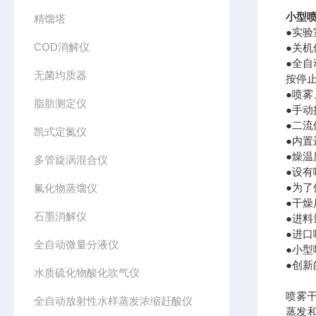
小型喷
精馏塔
●实
COD消解仪
●关
●全
无菌均质器
按停
●喷
脂肪测定仪
●手
●二
凯式定氮仪
●内
●燥温
多管旋涡混合仪
●设
●为
氟化物蒸馏仪
●干
石墨消解仪
●进料
●进口
全自动微量分液仪
●小
●创
水质硫化物酸化吹气仪
喷雾
全自动放射性水样蒸发浓缩赶酸仪
蒸发