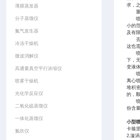
求，
薄膜蒸发器
重点
分子蒸馏仪
喷雾
小的范
氮气发生器
及有
丢弃
冷冻干燥机
这也
喷雾
微波消解仪
下，
变液
高通量真空平行浓缩仪
喷雾
离心
喷雾干燥机
堆积
光化学反应仪
的，
喷雾
二氧化硫蒸馏仪
份含
一体化蒸馏仪
小型喷
卡箍里
氮吹仪
2.