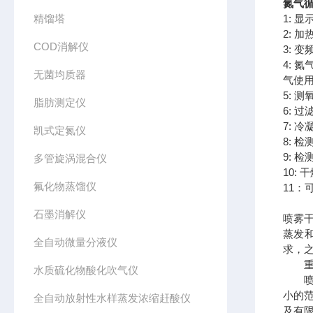
氮气循
精馏塔
1: 
2: 
COD消解仪
3: 
4:
无菌均质器
气使
5: 
脂肪测定仪
6: 
7: 
凯式定氮仪
8: 
9: 
多管旋涡混合仪
10:
氟化物蒸馏仪
11
石墨消解仪
喷雾
蒸发
全自动微量分液仪
求，
重点
水质硫化物酸化吹气仪
喷雾
小的范
全自动放射性水样蒸发浓缩赶酸仪
及有