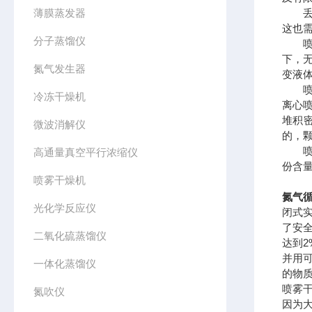
薄膜蒸发器
丢弃
这也
分子蒸馏仪
喷雾
下，
氮气发生器
变液
喷雾
冷冻干燥机
离心
堆积
微波消解仪
的，
喷雾
高通量真空平行浓缩仪
份含
喷雾干燥机
氮气循
光化学反应仪
闭式
了安
二氧化硫蒸馏仪
达到
并用
一体化蒸馏仪
的物
喷雾干
氮吹仪
因为