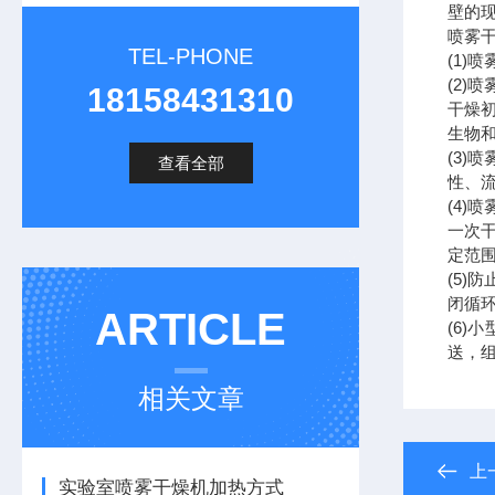
壁的
喷雾
TEL-PHONE
(1
(2)
18158431310
干燥
生物
(3
查看全部
性、
(4)
一次
定范
(5
闭循
ARTICLE
(6
送，
相关文章
上
实验室喷雾干燥机加热方式