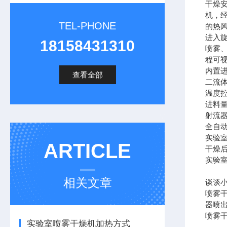
干燥
机，
TEL-PHONE
的热
进入
18158431310
喷雾
程可
内置
查看全部
二流
温度控
进料量
射流
全自
实验
ARTICLE
干燥
实验
相关文章
谈谈
喷雾
器喷
喷雾
实验室喷雾干燥机加热方式