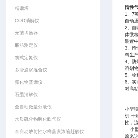
惰性
精馏塔
1、7
COD消解仪
自动
2、
无菌均质器
体微
装置
脂肪测定仪
3、
料生
凯式定氮仪
4、
溶剂
多管旋涡混合仪
5、
6、
氟化物蒸馏仪
对高
石墨消解仪
全自动微量分液仪
小型
机,
水质硫化物酸化吹气仪
性，
小型
全自动放射性水样蒸发浓缩赶酸仪
原来