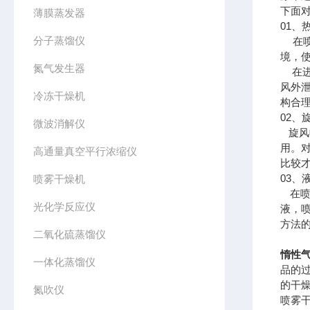
下面
薄膜蒸发器
01、
分子蒸馏仪
在喷
境，
氮气发生器
在进
风外
冷冻干燥机
构合
02、
微波消解仪
旋风
用。
高通量真空平行浓缩仪
比较
03、
喷雾干燥机
在喷雾
光化学反应仪
液，
方法
二氧化硫蒸馏仪
惰性
一体化蒸馏仪
品的
的干
氮吹仪
喷雾