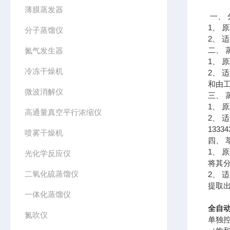
薄膜蒸发器
一、 
1、 
分子蒸馏仪
2、
二、 
氮气发生器
1、 
冷冻干燥机
2、 
和由
微波消解仪
三、 
1、
高通量真空平行浓缩仪
2、 
1333
喷雾干燥机
四、 
1、
光化学反应仪
将其
二氧化硫蒸馏仪
2、 
提取出
一体化蒸馏仪
全自动
氮吹仪
单独