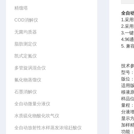
精馏塔
全自动
1.采
COD消解仪
2.
无菌均质器
3.
4.9
脂肪测定仪
5. 
凯式定氮仪
技术
多管旋涡混合仪
型号：C
版位：
氟化物蒸馏仪
适用版
石墨消解仪
移液
样品位
全自动微量分液仪
量程：2
分液增
水质硫化物酸化吹气仪
显示方
加样精度
全自动放射性水样蒸发浓缩赶酸仪
功能：