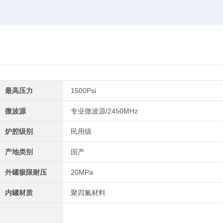
最高压力
1500Psi
微波源
专业微波源/2450MHz
炉腔级别
民用级
产地类别
国产
外罐极限耐压
20MPa
内罐材质
聚四氟材料