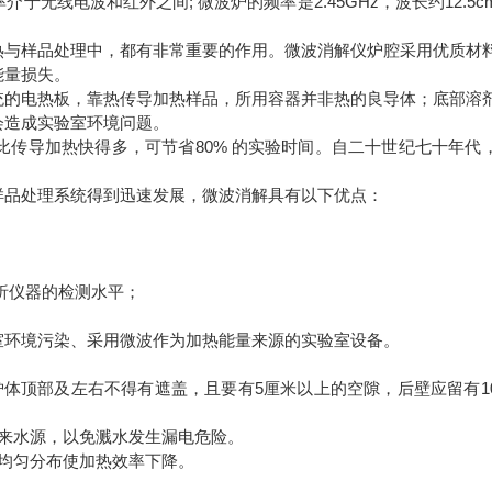
介于无线电波和红外之间; 微波炉的频率是2.45GHz，波长约12.5c
热与样品处理中，都有非常重要的作用。微波消解仪炉腔采用优质材
能量损失。
统的电热板，靠热传导加热样品，所用容器并非热的良导体；底部溶
会造成实验室环境问题。
传导加热快得多，可节省80% 的实验时间。自二十世纪七十年代
样品处理系统得到迅速发展，微波消解具有以下优点：
析仪器的检测水平；
室环境污染、采用微波作为加热能量来源的实验室设备。
体顶部及左右不得有遮盖，且要有5厘米以上的空隙，后壁应留有1
来水源，以免溅水发生漏电危险。
均匀分布使加热效率下降。