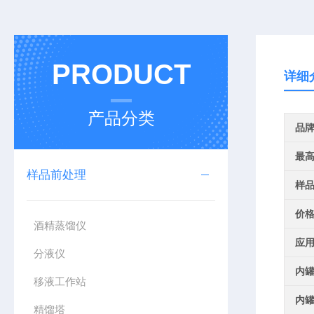
PRODUCT
详细
产品分类
品
最
样品前处理
样
价
酒精蒸馏仪
应
分液仪
内
移液工作站
内
精馏塔