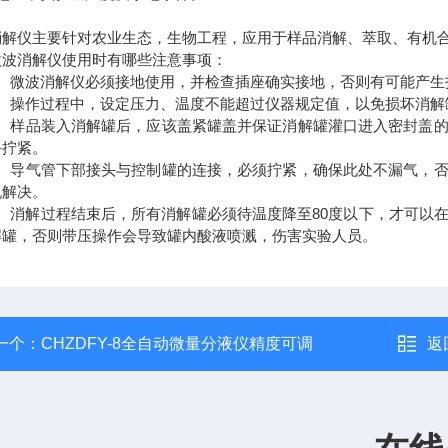
消解仪主要针对农业生态，生物工程，应用于样品消解、萃取、有机
消解仪使用时有哪些注意事项：
微波消解仪必须接地使用，并检查插座确实接地，否则有可能产生
操作过程中，设定压力、温度不能超过仪器规定值，以免损坏消解
样品装入消解罐后，应该盖紧罐盖并保证消解罐灌口进入密封盖的
手拧紧。
导气管下部接头与控制罐的连接，必须拧紧，确保此处不漏气，否
机解决。
消解过程结束后，所有消解罐必须待温度降至80度以下，才可以在
解罐，否则带压操作会导致罐内酸液喷溅，伤害实验人员。
一个：
CHZDFY-8全自动微量分液仪精度可调
返