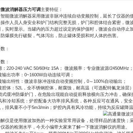
量微波消解器压力可调
主要特征：
量智能微波消解器采用微波非脉冲连续自动变频控制，延长了仪器的
保操作人员人身安全和炉门结构完整无损，炉门和腔体结合紧密，微
制，实时显示。当罐内的压力超过设定的保护值时，微波会自动停止
，防爆膜先行破裂，气体泻出，防止罐体受损和对人体的伤害。
参数：
参数：
源：220-240 VAC 50/60Hz 15A； 微波频率：专业微波源/2450
微波输出功率：0~1600W自动连续可调；
微波输出特性：微波非脉冲连续自动变频控制，0～100%自动输出；
微波腔体：52L，全不锈钢腔体，耐腐蚀，耐高温（可选配特氟龙涂层
5自锁式缓冲防爆炉门，在危险出现能自动提前释放横向压力冲击，确
6排风和冷却系统：炉腔配备大功率排风系统，各种反应可在通风，安
，排风量不小于5m3/min；炉腔内具有风冷功能，持续为反应罐降
消解仪是使用微波加热的一种实验室常用设备，处理样品的速度快；
析仪器的检测水平，今天小编带大家来了解一下微波消解仪的用途。