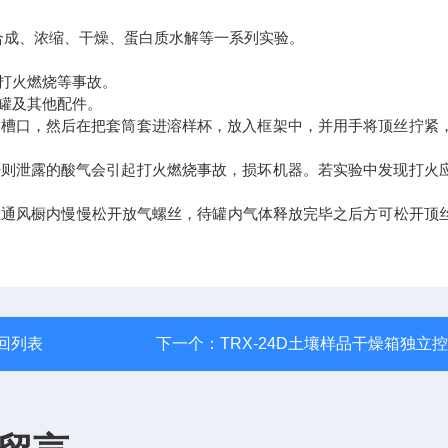
合成、浓缩、干燥、蛋白质水解等一系列实验。
打火燃烧等事故。
罐及其他配件。
槽口，然后在把套筒套进溶样杯，放入框架中，并用手将顶丝拧紧
则泄露的酸气会引起打火燃烧事故，损坏机器。若实验中发现打火
通风橱内慢慢松开放气螺丝，待罐内气体释放完毕之后方可松开顶
回列表
下一个：
TRX-24D土壤样品干燥箱独立