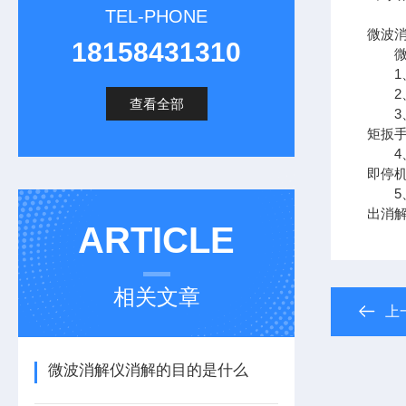
TEL-PHONE
微波
18158431310
微波
1、
2、
查看全部
3、
矩扳
4、
即停
5、
出消
ARTICLE
相关文章
上
微波消解仪消解的目的是什么