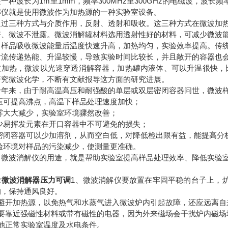
一种波长为1m至1mm，频率300MHz至300GHz的电磁波，波长频率
解仪就是使用微波作为加热源的一种实验室设备。
通过三种方式与介质作用，反射、透射和吸收。这三种方式在微波加
好、微波不泄露。微波消解罐材料选用透射性好的材料，可减少微波
中样品吸收微波能量后温度快速升高，加热均匀，实验效率提高。传
对流传递热能、升温较慢，导致实验时间比较长，并且敞开的容器也
波加热，微波以光速穿透消解容器，加热罐内液体、可以升温很快，比
研究微波化学，不断有文献报导这方面的研究进展。
十年来，由于耐高温高压和耐强酸的单层或双层密闭容器问世，微波
高压可提高沸点，高温下样品处理速度加快；
酸雾大大减少，实验室环境骤然改善；
减少易挥发元素在开口容器中不可避免的损失；
用密闭容器可以少加溶剂，从而空白低，对降低检出限有益，能提高分
实验环境对样品的污染减少，使测量更准确。
，微波消解仪的用途，就是帮助实验室提高样品处理效率、降低实验
量微波消解器压力可调
1、微波消解仪要放置在牢固平稳的台子上，炉
的，保持通风良好。
应避开加热源，以免热气和水蒸气进入微波炉内引起故障，还应远离自
不要靠近强磁性材料或带有磁性的电器，因为外来磁场会干扰炉内磁场
其他正常实验室温度及水电条件。