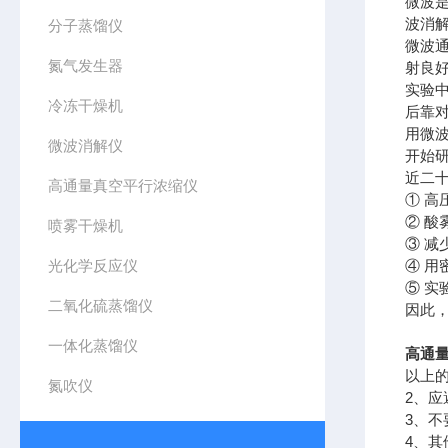
微波是
波消
分子蒸馏仪
微波
氮气发生器
射良
实验
冷冻干燥机
后靠
用微
微波消解仪
开始
近二
高通量真空平行浓缩仪
① 
② 
喷雾干燥机
③ 
光化学反应仪
④ 
⑤ 
二氧化硫蒸馏仪
因此
一体化蒸馏仪
高通
以上
氮吹仪
2、
3、
4、