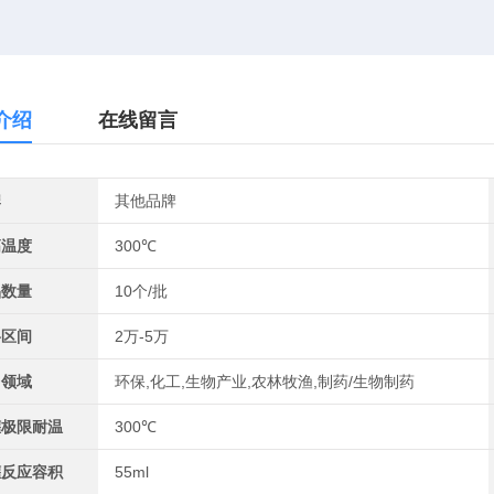
介绍
在线留言
牌
其他品牌
高温度
300℃
品数量
10个/批
格区间
2万-5万
用领域
环保,化工,生物产业,农林牧渔,制药/生物制药
罐极限耐温
300℃
罐反应容积
55ml