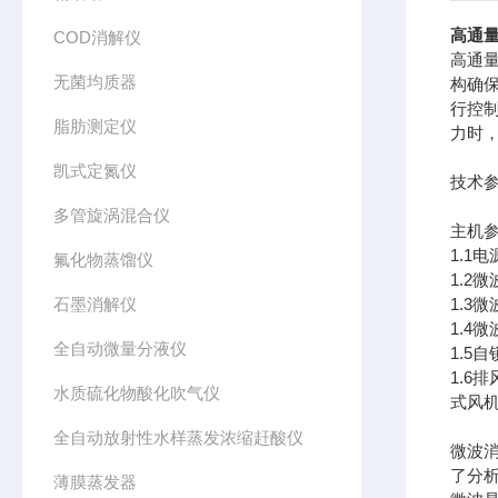
高通
COD消解仪
高通
无菌均质器
构确
行控
脂肪测定仪
力时
凯式定氮仪
技术
多管旋涡混合仪
主机
1.1电
氟化物蒸馏仪
1.2
石墨消解仪
1.3
1.4
全自动微量分液仪
1.
1.
水质硫化物酸化吹气仪
式风机
全自动放射性水样蒸发浓缩赶酸仪
微波
了分
薄膜蒸发器