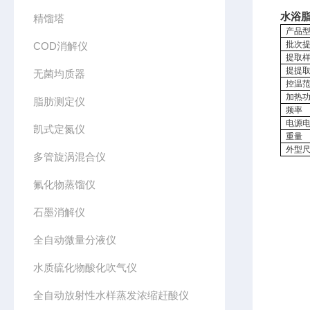
水浴
精馏塔
产品
批次
COD消解仪
提取
提提
无菌均质器
控温
加热
脂肪测定仪
频率
电源
凯式定氮仪
重量
外型
多管旋涡混合仪
氟化物蒸馏仪
石墨消解仪
全自动微量分液仪
水质硫化物酸化吹气仪
全自动放射性水样蒸发浓缩赶酸仪