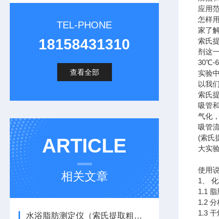
应用
怎样
TEL-PHONE
家了
18158431310
索氏
剂这
30℃
查看全部
实验
以我
索氏
吸管
气化
吸管
(索
ARTICLE
大实
使用
相关文章
1、 
1.1
1.2 
1.3
水浴脂肪测定仪（索氏提取粗脂肪测定仪）完整原理