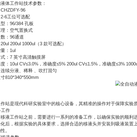
动液体工作站技术参数：
HZDFY-96
2-6工位可选配
型：96/384 孔板
原理：空气置换式
数：96通道
0ul 200ul 1000ul（3 款可选配）
量：1ul
式：7 英寸高清触摸屏
：10ul CV≤3.0%，准确度≤5% 200ul CV≤1.5%，准确度≤3% 1000
连续分液、稀释 、吹打混匀
810*340*550mm
工作站是现代科研实验室中的核心设备，其精准的操作对于保障实验
准备工作
作移液工作站之前，需要进行一系列的准备工作，以确保实验的顺利
始化后，根据实验的具体要求，选择合适的移液头并安装到吸液装置
确性。