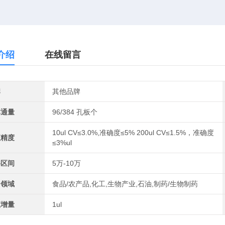
介绍
在线留言
牌
其他品牌
本通量
96/384 孔板个
10ul CV≤3.0%,准确度≤5% 200ul CV≤1.5%，准确度
液精度
≤3%ul
格区间
5万-10万
用领域
食品/农产品,化工,生物产业,石油,制药/生物制药
液增量
1ul