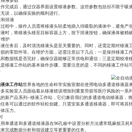
设置移液参数
工作完成后，通过仪器界面设置移液参数。这些参数包括但不限于吸
数无误，以确保实验的顺利进行。
吸液和排液
液过程中，操作人员需将移液头轻柔地插入待吸取的液体中，避免产
排液时，将移液头移至目标容器上方，按下排液按钮，确保液体被精
日常维护
移液任务后，及时清洗移液头是至关重要的。同时，还需定期对移液
磨损的零部件等。在维护方面，还需注意以下几点：一是保持移液工
线和数据线是否完好，确保仪器能够正常供电和通信；三是定期校准
就是移液工作站的基本操作步骤。需要注意的是，不同的移液工作站
行
动液体工作站
世界各地的生命科学实验室都在使用电动多通道移液器
许多实验室人员面临着从移液错误增加到重复劳损等医疗风险的一系
成的新产品系列--移液工作站，它们兼容我们的多通道电动移液器，
的任务可以通过的软件轻松创建。只需安装多通道移液器，即可将其
身体压力。
时
单通道和多通道移液器在96孔板中设置分析方法通常既麻烦又耗时
间来完成数据分析和假设建立等更重要的任务。