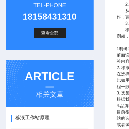
2、
TEL-PHONE
从基
18158431310
作，
3、
移液
查看全部
例如
1明
前面
验内
2. 
ARTICLE
在选
比如
程一般
相关文章
3. 
根据我
4.品
目前
移液工作站原理
站的
或者试