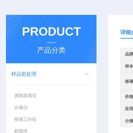
PRODUCT
详细
产品分类
品
样
样品前处理
移
酒精蒸馏仪
价
分液仪
应
移液工作站
分
精馏塔