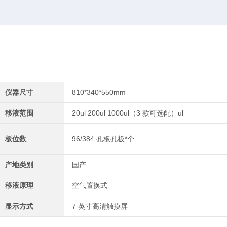
仪器尺寸
810*340*550mm
移液范围
20ul 200ul 1000ul（3 款可选配）ul
板位数
96/384 孔板孔板*个
产地类别
国产
移液原理
空气置换式
显示方式
7 英寸高清触摸屏