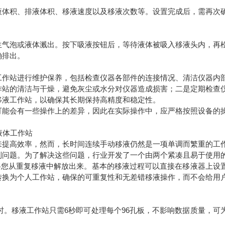
液体积、排液体积、移液速度以及移液次数等。设置完成后，需再次
生气泡或液体溅出。按下吸液按钮后，等待液体被吸入移液头内，再
确排出。
工作站进行维护保养，包括检查仪器各部件的连接情况、清洁仪器内
作站的清洁与干燥，避免灰尘或水分对仪器造成损害；二是定期检查
移液工作站，以确保其长期保持高精度和稳定性。
可能会有一些操作上的差异，因此在实际操作中，应严格按照设备的
来提高效率，然而，长时间连续手动移液仍然是一项单调而繁重的工
列问题。为了解决这些问题，行业开发了一个由两个紧凑且易于使用
将您从重复移液中解放出来。基本的移液过程可以直接在移液器上设
转换为个人工作站，确保的可重复性和无差错移液操作，而不会给用
。移液工作站只需6秒即可处理每个96孔板，不影响数据质量，可