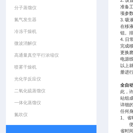
2. 
准备
分子蒸馏仪
项参
氮气发生器
3. 
在移
冷冻干燥机
钮。
4. 
微波消解仪
完成
更换
高通量真空平行浓缩仪
电源
以上
喷雾干燥机
册进
光化学反应仪
全自
二氧化硫蒸馏仪
此，
站组
一体化蒸馏仪
详细
任何
氮吹仪
1、省
使用
省时