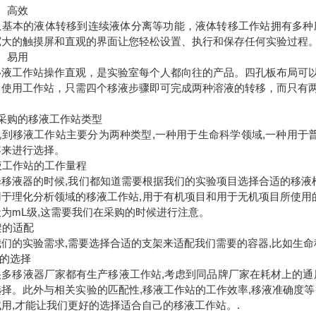
高效
本的液体转移到连续液体分离等功能，液体转移工作站拥有多种应
宽大的触摸屏和直观的界面让您轻松设置、执行和保存任何实验过程
易用
工作站操作直观，是实验室每个人都向往的产品。四孔板布局可以
，使用工作站，只需四个移液步骤即可完成两种溶液的转移，而只有
确采购的移液工作站类型
说到移液工作站主要分为两种类型,一种用于生命科学领域,一种用于
容来进行选择。
移液工作站的工作量程
择移液器的时候,我们都知道需要根据我们的实验项目选择合适的移液
用于理化分析领域的移液工作站,用于有机项目和用于无机项目所使用的
为mL级,这需要我们在采购的时候进行注意。
支架的适配
们的实验需求,需要选择合适的支架来适配我们需要的容器,比如生命科
牌的选择
很多移液器厂家都有生产移液工作站,考虑到同品牌厂家在耗材上的通
选择。此外与相关实验的匹配性,移液工作站的工作效率,移液准确度
用,才能让我们更好的选择适合自己的移液工作站。.