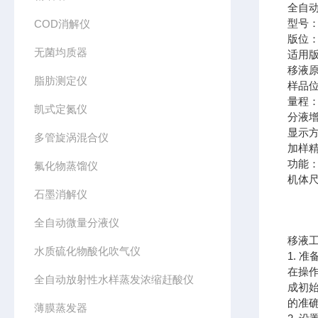
全自
型号：C
COD消解仪
版位：
无菌均质器
适用版
移液
脂肪测定仪
样品位
量程：2
凯式定氮仪
分液增
显示方
多管旋涡混合仪
加样精度
功能：
氟化物蒸馏仪
机体尺寸
石墨消解仪
全自动微量分液仪
移液
水质硫化物酸化吹气仪
1. 
在操
全自动放射性水样蒸发浓缩赶酸仪
成初
的准
薄膜蒸发器