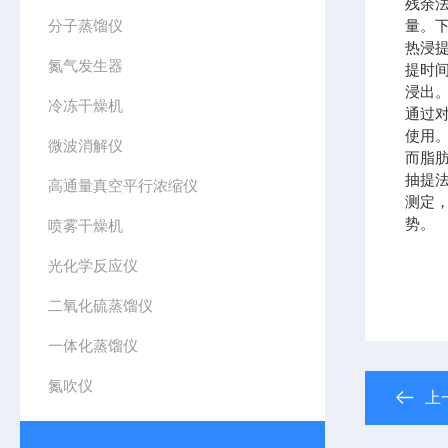
残余
分子蒸馏仪
量。
热浸
氮气发生器
提时
浸出
冷冻干燥机
通过
使用
微波消解仪
而脂
抽提法
高通量真空平行浓缩仪
测定
势。
喷雾干燥机
光化学反应仪
二氧化硫蒸馏仪
一体化蒸馏仪
氮吹仪
上