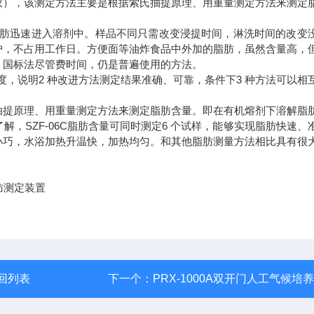
仪），该测定方法主要是根据索氏抽提原理、用重量测定方法来测定
脂肪迅速进入溶剂中。样品不同只需改变浸提时间，淋洗时间的改变
护，不占用工作日。方便面等油炸食品中外加的脂肪，虽然含量高，
。国标法尽管费时间，仍是普遍使用的方法。
，说明2 种改进方法测定结果准确、可靠，条件下3 种方法可以相
抽提原理、用重量测定方法来测定脂肪含量。即在有机熔剂下溶解脂
，SZF-06C脂肪含量可同时测定6 个试样，能够实现脂肪快速、
小巧，水浴加热升温快，加热均匀。和其他脂肪测量方法相比具有很
回列表
下一个：
PRX-1000A双开门人工气候培