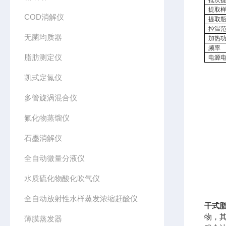
批次
提取
COD消解仪
提取
控温
无菌均质器
加热
频率
脂肪测定仪
电源
凯式定氮仪
多管旋涡混合仪
氟化物蒸馏仪
石墨消解仪
全自动微量分液仪
水质硫化物酸化吹气仪
全自动放射性水样蒸发浓缩赶酸仪
干式
物，
薄膜蒸发器