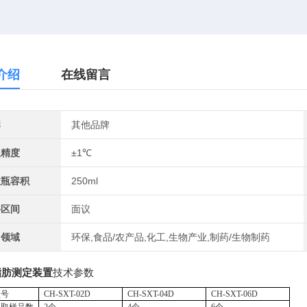
介绍
在线留言
牌
其他品牌
温精度
±1℃
收瓶容积
250ml
格区间
面议
用领域
环保,食品/农产品,化工,生物产业,制药/生物制药
脂肪测定装置
技术参数
型号
CH
-SXT-02D
CH
-SXT-04D
CH
-SXT-06D