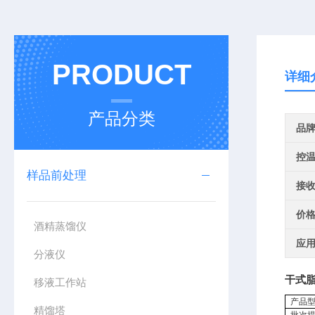
PRODUCT
详细
产品分类
品
控
样品前处理
接
价
酒精蒸馏仪
应
分液仪
干式
移液工作站
产品
精馏塔