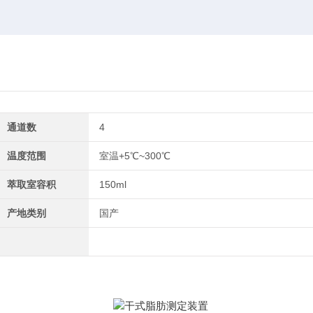
通道数
4
温度范围
室温+5℃~300℃
萃取室容积
150ml
产地类别
国产