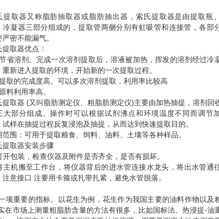
氏提取器又称脂肪抽取器或脂肪抽出器，索氏提取器是由提取瓶
、冷凝器三部分组成的，提取管两侧分别有虹吸管和连接管，各部
要严密不能漏气。
氏提取器优点：
、节省溶剂。完成一次溶剂提取后，溶液被加热，挥发的溶剂经过冷
，重新进入提取的环境，开始新的一次提取过程。
、提取的完成度高。可以多次溶剂提取，利用率比较高
、原料利用率高。
氏提取器 (又叫脂肪测定仪、粗脂肪测定仪)主要由加热抽提，溶剂回
三大部分组成。操作时可以根据试剂沸点和环境温度不同而调节
，试样在抽提过程反复浸泡及抽提，从而达到快速提取目的。
用范围：可用于提取粮食、饲料、油料、土壤等各种样品。
氏提取器安装步骤
. 打开包装，检查仪器及附件是否齐全，是否有损坏。
. 将主机搬至工作台，将仪器背后的进水管连接水龙头，将出水管通
。注意接口 注要用卡箍或扎带扎紧，避免水管脱落。
一项重要的指标。以花生为例，花生作为我国主要的油料作物以及
其实在市场上测量粗脂肪含量的方法有很多，比如国标法、热浸提-油