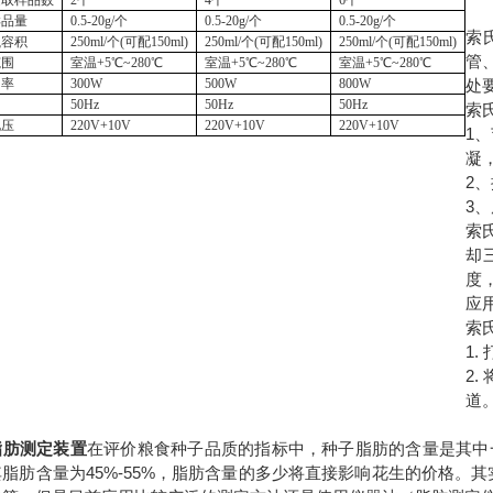
提取样品数
2个
4个
6个
样品量
0.5-20g/个
0.5-20g/个
0.5-20g/个
索
瓶容积
250ml/个(可配150ml)
250ml/个(可配150ml)
250ml/个(可配150ml)
管
范围
室温
+5℃~280℃
室温
+5℃~280℃
室温
+5℃~280℃
功率
300W
500W
800W
处
50Hz
50Hz
50Hz
索
电压
220V+10V
220V+10V
220V+10V
1
凝
2
3
索
却
度
应
索
1
2
道
脂肪测定装置
在评价粮食种子品质的指标中，种子脂肪的含量是其中
其脂肪含量为45%-55%，脂肪含量的多少将直接影响花生的价格。