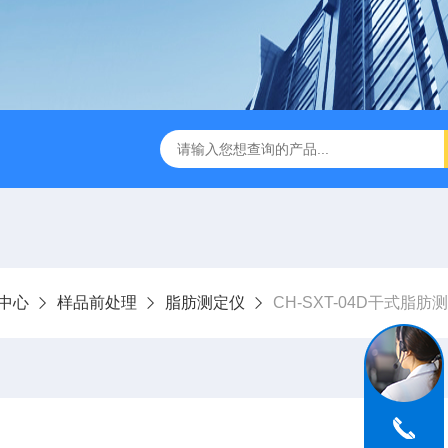
缩赶酸仪ZDGS-8
厌氧手套箱YQX-I半自动厌氧培养箱
中心
样品前处理
脂肪测定仪
CH-SXT-04D干式脂肪