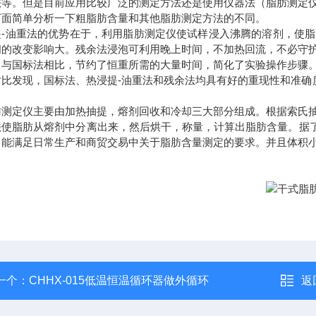
法等。但是目前应用比较广泛的测定方法还是使用仪器法（脂肪测定
下面简单分析一下粗脂肪含量和其他脂肪测定方法的不同。
提-油重法的优势在于，利用脂肪测定仪使试样浸入沸腾的溶剂，使
间的改变影响大。残余法浸泡可利用晚上时间，不加热回流，不必守
。与国标法相比，节约了恒重所需的大量时间，简化了实验操作步骤
对比发现，国标法、热浸提-油重法和残余法均具有好的重现性和准确度
。
肪测定仪主要由加热抽提，熔剂回收和冷却三大部分组成。根据索氏
使脂肪从熔剂中分离出来，然后烘干，称量，计算出脂肪含量。据了解
，能满足日常生产和商贸交易中关于脂肪含量测定的要求。并且体积
一个：
CHHX-015低温恒温循环器做外循环
返