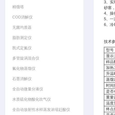
3、
精馏塔
砂塞
4、
COD消解仪
5、
6、
无菌均质器
脂肪测定仪
技术
凯式定氮仪
型号
显示
多管旋涡混合仪
样品
加热
氟化物蒸馏仪
升温
石墨消解仪
蒸馏
时间
全自动微量分液仪
是否
重量
水质硫化物酸化吹气仪
温度
终点
全自动放射性水样蒸发浓缩赶酸仪
是否