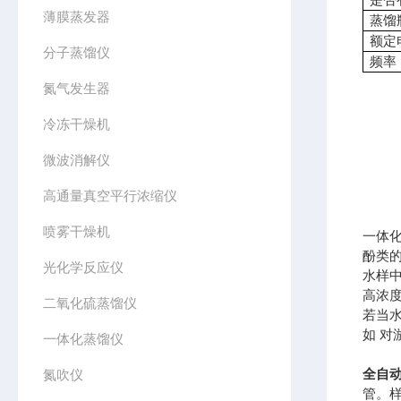
薄膜蒸发器
蒸馏
额定
分子蒸馏仪
频率
氮气发生器
冷冻干燥机
微波消解仪
高通量真空平行浓缩仪
喷雾干燥机
一体
酚类
光化学反应仪
水样中
高浓
二氧化硫蒸馏仪
若当
如 
一体化蒸馏仪
全自
氮吹仪
管。