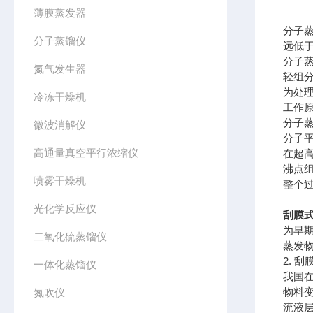
薄膜蒸发器
分子
分子蒸馏仪
远低
分子蒸
氮气发生器
轻组
为处
冷冻干燥机
工作
分子蒸
微波消解仪
分子
高通量真空平行浓缩仪
在超高
沸点
喷雾干燥机
整个
光化学反应仪
刮膜
为早
二氧化硫蒸馏仪
蒸发
2. 
一体化蒸馏仪
我国
物料
氮吹仪
流液