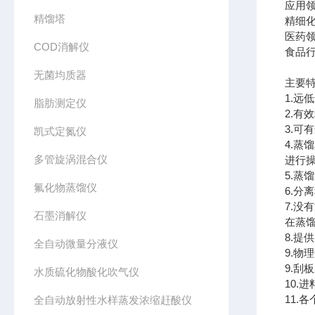
应用
精馏塔
精细化
医药
COD消解仪
食品行
无菌均质器
主要
1.远
脂肪测定仪
2.
3.可
凯式定氮仪
4.蒸
多管旋涡混合仪
进行
5.蒸
氟化物蒸馏仪
6.分
7.
石墨消解仪
在蒸
8.
全自动微量分液仪
9.
9.刮
水质硫化物酸化吹气仪
10.
11
全自动放射性水样蒸发浓缩赶酸仪