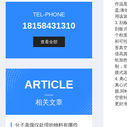
作温度
盖;
TEL-PHONE
用该
3. 刮板
18158431310
刮板式
个程
和可
查看全部
形真
借高
给加
制，
膜式
4. 
ARTICLE
离心
膜,
空密
相关文章
更好;
分子蒸馏仪处理的物料有哪些