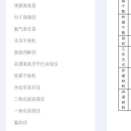
罐
薄膜蒸发器
个
数
分子蒸馏仪
外
罐
个
氮气发生器
数
容
冷冻干燥机
积
工
微波消解仪
作
方
高通量真空平行浓缩仪
式
外
喷雾干燥机
罐
材
料
光化学反应仪
内
灌
二氧化硫蒸馏仪
材
料
一体化蒸馏仪
氮吹仪