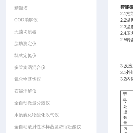
智能
精馏塔
2.
COD消解仪
2.2
2.
无菌均质器
2.
2.5
脂肪测定仪
凯式定氮仪
3.反
多管旋涡混合仪
3.1
3.2
氟化物蒸馏仪
石墨消解仪
型
号
全自动微量分液仪
处
理
水质硫化物酸化吹气仪
数
量
全自动放射性水样蒸发浓缩赶酸仪
内