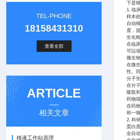
下是
1. 
TEL-PHONE
样本
自动
18158431310
度，
生化
在临
查看全部
可以
微生
在微
性。
分子
在分
ARTICLE
吸取和
药物
在药
相关文章
和一
2. 
蛋白
全自
移液工作站原理