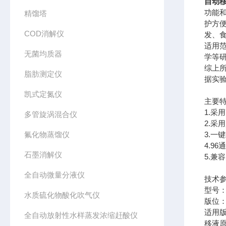
自动
功能
精馏塔
护方
COD消解仪
发、
适用
无菌均质器
学等
综上
脂肪测定仪
据实
凯式定氮仪
主要
1.采
多管旋涡混合仪
2.
氟化物蒸馏仪
3.
4.9
石墨消解仪
5.兼
全自动微量分液仪
技术
型号：C
水质硫化物酸化吹气仪
版位：
适用版
全自动放射性水样蒸发浓缩赶酸仪
移液