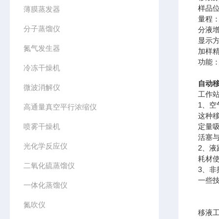
样品位
薄膜蒸发器
量程：2
分子蒸馏仪
分液增
显示方
氮气发生器
加样精度
功能
冷冻干燥机
自动
微波消解仪
工作站
1、空
高通量真空平行浓缩仪
这种
喷雾干燥机
定量
活塞
光化学反应仪
2、
耗材
二氧化硫蒸馏仪
3、
一些
一体化蒸馏仪
氮吹仪
移液