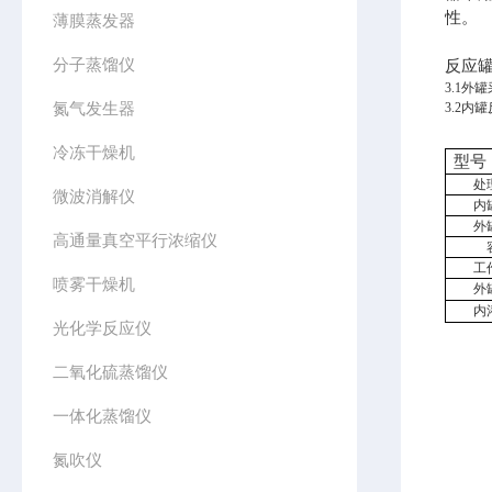
性。
薄膜蒸发器
分子蒸馏仪
反应
3.
1
外罐
氮气发生器
3.2
内罐
冷冻干燥机
型号
处
微波消解仪
内
外
高通量真空平行浓缩仪
工
喷雾干燥机
外
内
光化学反应仪
二氧化硫蒸馏仪
一体化蒸馏仪
氮吹仪