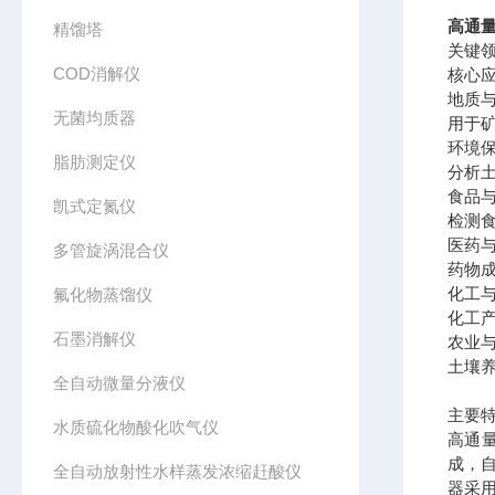
高通
精馏塔
关键
COD消解仪
核心
地质
无菌均质器
用于
环境
脂肪测定仪
分析
食品
凯式定氮仪
检测
医药
多管旋涡混合仪
药物
化工
氟化物蒸馏仪
化工
石墨消解仪
农业
土壤
全自动微量分液仪
主要
水质硫化物酸化吹气仪
高通
成，
全自动放射性水样蒸发浓缩赶酸仪
器采