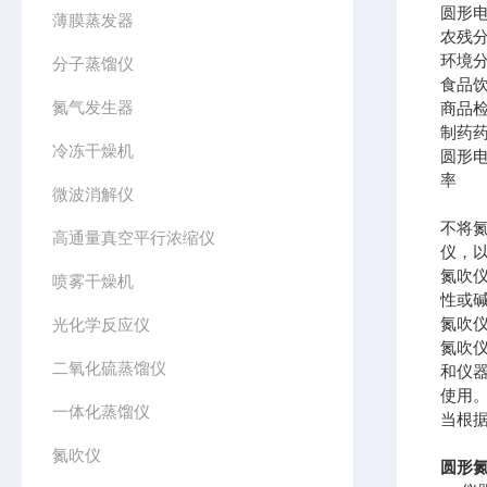
圆形
薄膜蒸发器
农残
环境
分子蒸馏仪
食品
氮气发生器
商品
制药
冷冻干燥机
圆形
率
微波消解仪
不将
高通量真空平行浓缩仪
仪，
氮吹
喷雾干燥机
性或
氮吹
光化学反应仪
氮吹
二氧化硫蒸馏仪
和仪
使用
一体化蒸馏仪
当根
氮吹仪
圆形