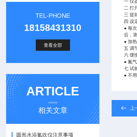
一 
二 打
三 
TEL-PHONE
四 
18158431310
● 每
后，
● 加
查看全部
五 
六 
● 氮
七 
● 
ARTICLE
上
相关文章
圆形水浴氮吹仪注意事项