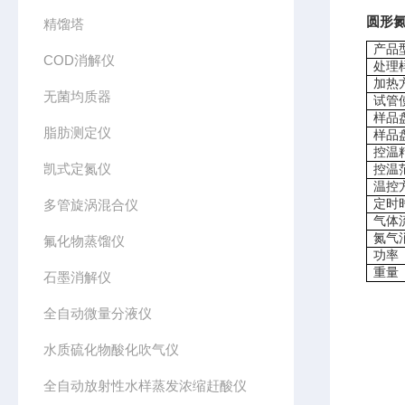
圆形
精馏塔
产品
COD消解仪
处理
加热
无菌均质器
试管
样品
脂肪测定仪
样品
控温
凯式定氮仪
控温
温控
多管旋涡混合仪
定时
气体
氮气
氟化物蒸馏仪
功率
重量
石墨消解仪
全自动微量分液仪
水质硫化物酸化吹气仪
全自动放射性水样蒸发浓缩赶酸仪