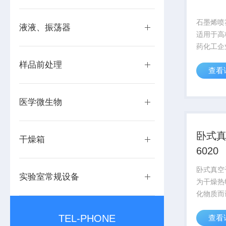
石墨烯喷
液液、振荡器
适用于高
药化工企
粒粉末，
样品前处理
查看
液、悬浮
适用于对
生物制品
医学微生物
等，因所喷
卧式真
干燥箱
6020
卧式真空干
实验室常规设备
为干燥热
化物质而
入惰性气
TEL-PHONE
查看
复杂的物