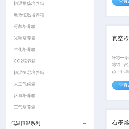
查看
验室的使
恒温振荡培养箱
的方便、
电热恒温培养箱
升级的定
仪，具有无
霉菌培养箱
真空
光照培养箱
生化培养箱
冷冻干燥
CO2培养箱
冻结，然
态下升华
恒温恒湿培养箱
种技术方
人工气候箱
查看
的物品易
冻干燥机
厌氧培养箱
前的状态
性。广泛应
三气培养箱
石墨
低温恒温系列