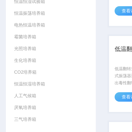
恒温恒湿试验箱
测试提供
查看
似条件，
恒温振荡培养箱
生防疫、
电热恒温培养箱
科研、院
质分析与B
霉菌培养箱
低温
光照培养箱
生化培养箱
低温翻转
CO2培养箱
式振荡器
出毒性翻
恒温恒湿培养箱
共和国环
人工气候箱
查看
体废物 
酸硝酸法》
厌氧培养箱
2019）
毒性浸出方
三气培养箱