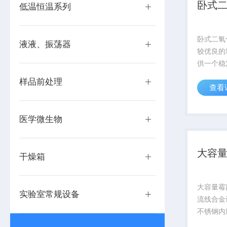
卧式
低温恒温系列
卧式二氧
液液、振荡器
较优良的
供一个稳
境，又能
样品前处理
查看
CO2气
PH值，
提供较为
医学微生物
二氧化碳培
大容
干燥箱
大容量霉
实验室常规设备
流线合金
不锈钢内
优良的数