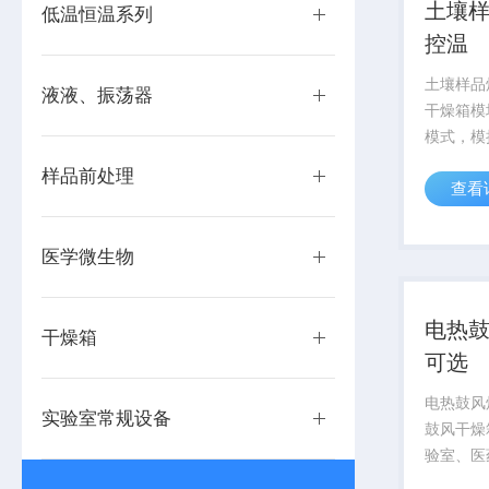
土壤
低温恒温系列
控温
土壤样品
液液、振荡器
干燥箱模
模式，模
式，即风
样品前处理
查看
燥。空气
炭吸附的
室独立存
医学微生物
净，避免样
电热
干燥箱
可选
电热鼓风
实验室常规设备
鼓风干燥
验室、医
大型物品