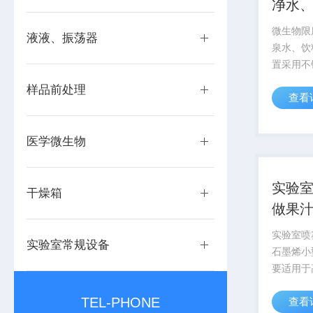
净水
微生物限
液液、振荡器
泉水、饮
置采用不
供试品注
样品前处理
查看
内,通过
滤,将供
膜上,用
医学微生物
至配置好的
实验
干燥箱
做果
实验室喷
实验室常规设备
石墨烯小
要适用于
医药化工
TEL-PHONE
查看
颗粒粉末