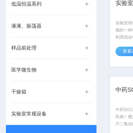
实验室
低温恒温系列
实验室填料
液液、振荡器
馏的一种
利用混合
的挥发度
样品前处理
查看
组分的蒸
使液相中
移到气相
医学微生物
分(高沸点.
中药S
干燥箱
中药SO
实验室常规设备
药典》规
片二氧化
理。本产