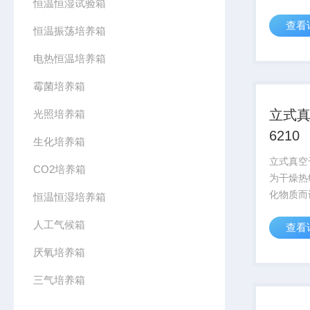
恒温恒湿试验箱
处理目的
查看
供了快速
恒温振荡培养箱
决方案仪
电热恒温培养箱
品、环境
量监督、商
霉菌培养箱
立式真
光照培养箱
6210
生化培养箱
立式真空干
CO2培养箱
为干燥热
化物质而
恒温恒湿培养箱
入惰性气
人工气候箱
查看
复杂的物
适合工矿
厌氧培养箱
研单位在
热处理等
三气培养箱