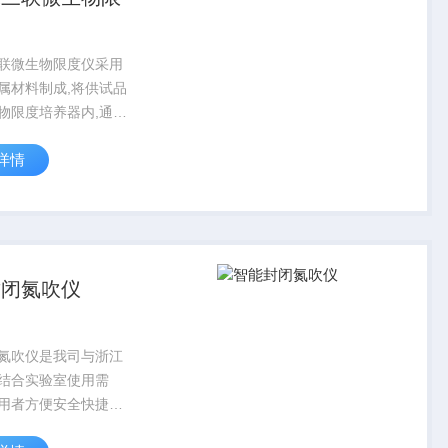
联微生物限度仪采用
属材料制成,将供试品
物限度培养器内,通过
真空泵负压抽滤,将供
详情
生物截留在滤膜上,用
出滤膜,转移至配置好
养基上,菌面朝上,平
封闭氮吹仪
氮吹仪是我司与浙江
结合实验室使用需
用者方便安全快捷稳
度共同开发的新型浓