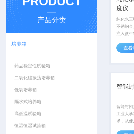
PRODUCT
度仪
产品分类
纯化水三
不锈钢金
注入微生
检验仪自
培养箱
查看
试品中微
取膜器取
的固体培
药品稳定性试验箱
贴.盖...
二氧化碳振荡培养箱
智能
低氧培养箱
隔水式培养箱
智能封闭
高低温试验箱
工业大学
求，从使
恒温恒湿试验箱
定等多角