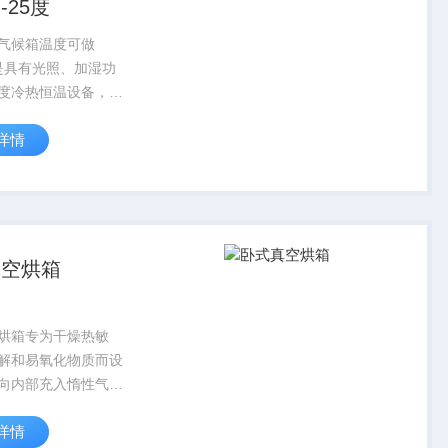
-25度
气候箱温度可做
度是具有光照、加湿功
度冷热恒温设备，为
一个理想的人工气候
详情
。它可用作植物的发
、组织、微生物的培
及小动物的饲养；水
OD的测定...
真空烘箱
烘箱专为干燥热敏
解和易氧化物质而设
向内部充入惰性气
是一些成分复杂的物
详情
行快速干燥,适合工矿