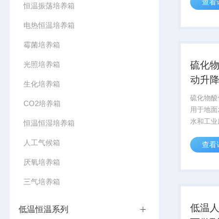
查看
缩产品之
恒温振荡培养箱
便度与样
电热恒温培养箱
计了50
降，样品可
霉菌培养箱
硫化
光照培养箱
动升
生化培养箱
硫化物酸
CO2培养箱
用于地面
水和工业
恒温恒湿培养箱
水质硫化
人工气候箱
查看
2022
测定-亚
厌氧培养箱
量法)标
执行标准:2
三气培养箱
低温
低温恒温系列