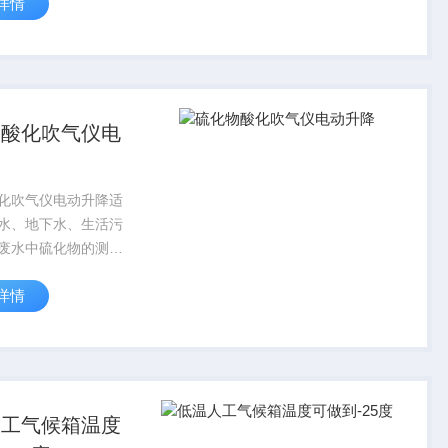
详情
一，产品从使用的方
品的安全性出发，设
段程序控温，电动升
视化程度高...
物酸化吹气仪电
降
化吹气仪电动升降适
水、地下水、生活污
废水中硫化物的测定
物酸化吹气仪根据
详情
年最新国标水质硫化物的
甲基蓝分光光度法(典
准开发生产的。产品
0...
人工气候箱温度