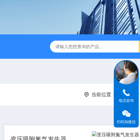
缩赶酸仪ZDGS-8
厌氧手套箱YQX-I半自动厌氧培养箱
当前位置：
首页
产
电话咨询
扫码加微信
变压吸附氮气发生器