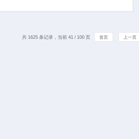
学校院、科研单位在
下进行干燥热处理
共 1625 条记录，当前 41 / 100 页
首页
上一页