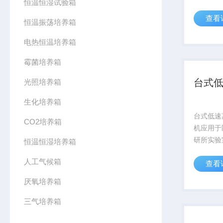
恒温恒湿试验箱
限度培养
查看
空泵负压
恒温振荡培养箱
物截留在
电热恒温培养箱
滤膜,转
基上,菌...
霉菌培养箱
台式
光照培养箱
生化培养箱
台式低速
CO2培养箱
机应用于
研所实验
恒温恒湿培养箱
药制品作
人工气候箱
查看
为一种利
离的设备
厌氧培养箱
分离性能
业及科研领
三气培养箱