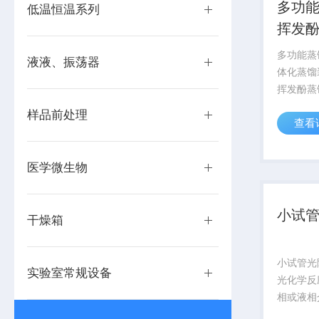
多功
低温恒温系列
挥发
多功能蒸
液液、振荡器
体化蒸馏
挥发酚蒸
外加热方
样品前处理
查看
寿命长、
加热时间
点。仪器
医学微生物
置。整个系
小试
干燥箱
小试管光
实验室常规设备
光化学反
相或液相
系、紫外